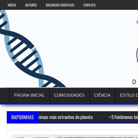
INÍCIO
AUTORES
RECURSOS DIDÁTICOS
CONTATO
PÁGINA INICIAL
CURIOSIDADES
CIÊNCIA
ESTILO 
animais mais estranhos do planeta
RAPIDINHAS
•
5 Fenômenos biológicos ainda não expli