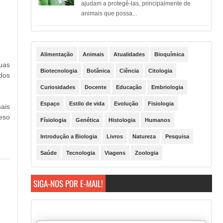
ajudam a protegê-las, principalmente de
animais que possa...
Alimentação
Animais
Atualidades
Bioquímica
guas
Biotecnologia
Botânica
Ciência
Citologia
dos
Curiosidades
Docente
Educação
Embriologia
Espaço
Estilo de vida
Evolução
Fisiologia
ais
eso
Físiologia
Genética
Histologia
Humanos
Introdução a Biologia
Livros
Natureza
Pesquisa
Saúde
Tecnologia
Viagens
Zoologia
SIGA-NOS POR E-MAIL!