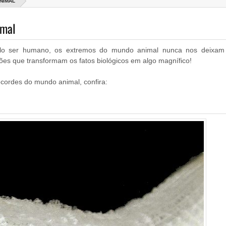
NIMAL
imal
elo ser humano, os extremos do mundo animal nunca nos deixam
ões que transformam os fatos biológicos em algo magnífico!
ecordes do mundo animal, confira: