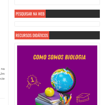
PESQUISAR NA WEB
RECURSOS DIDÁTICOS
r na
 Um
cie