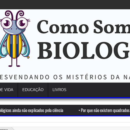
DE VIDA
EDUCAÇÃO
LIVROS
cados pela ciência
•
Por que não existem quadrados na natureza? A ciência