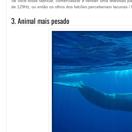
Se você fosse fabricar, comercializar e vender uma televisão p
de 129Hz, ou então os olhos dos falcões perceberiam lacunas / 
3. Animal mais pesado