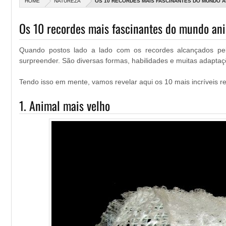
HOME
NATUREZA
OS 10 RECORDES MAIS FASCINANTES DO MUNDO A
Os 10 recordes mais fascinantes do mundo an
Quando postos lado a lado com os recordes alcançados p
surpreender. São diversas formas, habilidades e muitas adaptaç
Tendo isso em mente, vamos revelar aqui os 10 mais incríveis r
1. Animal mais velho