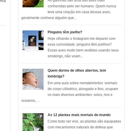
cima
As galinhas são uma das aves mais
conhecidas pelo ser humano. Quem nunca
teve uma criação em casa dessas aves,
geralmente conhece alguém que...
Pinguins têm joelho?
Hoje olhando o Instagram me deparei com
essa curiosidade: pinguins têm joelhos?
Essas aves muito bem vestidas usando seus
smokings, não voam...
Quem dorme de olhos abertos, tem
lombriga?
Em uma aula sobre nematelmintos ‘animais
de corpo cilíndrico, alongado e fino, ocupam
os mais diversos ambientes: solos, rios e
oceanos, ...
As 12 plantas mais mortais do mundo
Como todo ser vivo, as plantas são equipadas
com mecanismos naturais de defesa que