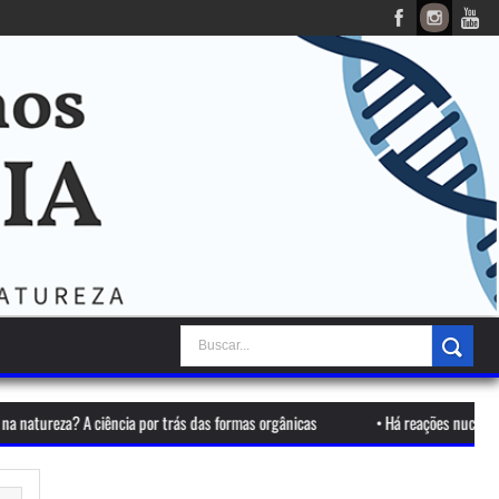
 por trás das formas orgânicas
•
Há reações nucleares ocorrendo agora m