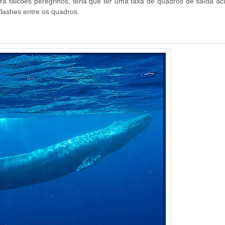
ara falcões peregrinos, teria que ter uma taxa de quadros de saída a
flashes entre os quadros.