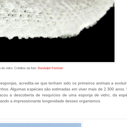
 de vidro. Créditos da foto:
Randolph Femmer
esponjas, acredita-se que tenham sido os primeiros animais a evolui
nhos. Algumas espécies são estimadas em viver mais de 2.300 anos.
tacou a descoberta de resquícios de uma esponja de vidro, da espé
velando a impressionante longevidade desses organismos.