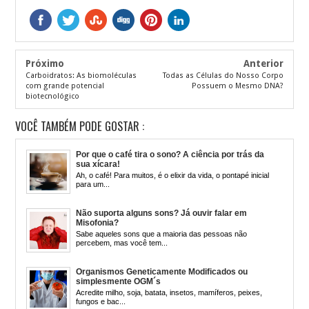
Próximo
Anterior
Carboidratos: As biomoléculas
Todas as Células do Nosso Corpo
com grande potencial
Possuem o Mesmo DNA?
biotecnológico
VOCÊ TAMBÉM PODE GOSTAR :
Por que o café tira o sono? A ciência por trás da
sua xícara!
Ah, o café! Para muitos, é o elixir da vida, o pontapé inicial
para um...
Não suporta alguns sons? Já ouvir falar em
Misofonia?
Sabe aqueles sons que a maioria das pessoas não
percebem, mas você tem...
Organismos Geneticamente Modificados ou
simplesmente OGM´s
Acredite milho, soja, batata, insetos, mamíferos, peixes,
fungos e bac...