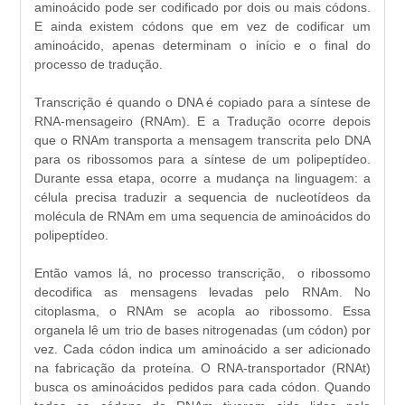
aminoácido pode ser codificado por dois ou mais códons.
E ainda existem códons que em vez de codificar um
aminoácido, apenas determinam o início e o final do
processo de tradução.
Transcrição é quando o DNA é copiado para a síntese de
RNA-mensageiro (RNAm). E a Tradução ocorre depois
que o RNAm transporta a mensagem transcrita pelo DNA
para os ribossomos para a síntese de um polipeptídeo.
Durante essa etapa, ocorre a mudança na linguagem: a
célula precisa traduzir a sequencia de nucleotídeos da
molécula de RNAm em uma sequencia de aminoácidos do
polipeptídeo.
Então vamos lá, no processo transcrição, o ribossomo
decodifica as mensagens levadas pelo RNAm. No
citoplasma, o RNAm se acopla ao ribossomo. Essa
organela lê um trio de bases nitrogenadas (um códon) por
vez. Cada códon indica um aminoácido a ser adicionado
na fabricação da proteína. O RNA-transportador (RNAt)
busca os aminoácidos pedidos para cada códon. Quando