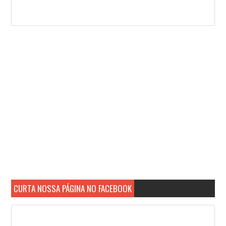
Avaliado item:
Expressão Gênica: Do Gene à Proteína
Descrição:
Classificação:
5
Revisado por:
Adriana Cordeiro
CURTA NOSSA PÁGINA NO FACEBOOK