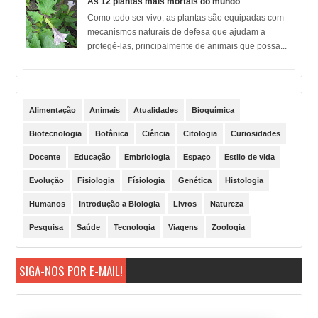
As 12 plantas mais mortais do mundo
Como todo ser vivo, as plantas são equipadas com
mecanismos naturais de defesa que ajudam a
protegê-las, principalmente de animais que possa...
Alimentação
Animais
Atualidades
Bioquímica
Biotecnologia
Botânica
Ciência
Citologia
Curiosidades
Docente
Educação
Embriologia
Espaço
Estilo de vida
Evolução
Fisiologia
Físiologia
Genética
Histologia
Humanos
Introdução a Biologia
Livros
Natureza
Pesquisa
Saúde
Tecnologia
Viagens
Zoologia
SIGA-NOS POR E-MAIL!