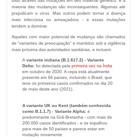
todo através das mutações em seu material genético, e a
maioria das mudanças são inconsequentes. Algumas até
prejudicam o vírus. Mas outros podem tornar a doença
mais infecciosa ou ameaçadora - e essas mutações
tendem a dominar.
Aqueles com maior potencial de mudança são chamados
de "variantes de preocupação" e mantidos sob a vigilância
mais próxima das autoridades sanitárias, e incluem:
A
variante indiana (B.1.617.2) - Variante
Delta:
foi detectada pela
primeira vez na Índia
em outubro de 2020. A cepa está atualmente
presente em 66 países, incluindo o Brasil, que
teve os primeiros casos confirmados no dia 20
de maio deste ano (2021).
A variante UK ou Kent (também conhecida
como B.1.1.7) - Variante Alpha:
é
predominante na Grã-Bretanha - com mais de
200.000 casos identificados - e se espalhou
para mais de 50 países e parece estar em
mutação novamente.