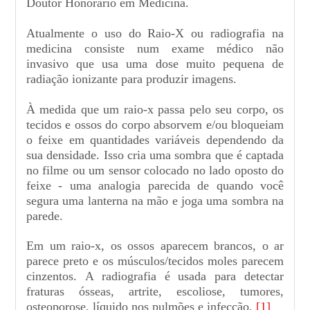
Doutor Honorário em Medicina.
Atualmente o uso do Raio-X ou radiografia na
medicina consiste num exame médico não
invasivo que usa uma dose muito pequena de
radiação ionizante para produzir imagens.
À medida que um raio-x passa pelo seu corpo, os
tecidos e ossos do corpo absorvem e/ou bloqueiam
o feixe em quantidades variáveis ​​dependendo da
sua densidade. Isso cria uma sombra que é captada
no filme ou um sensor colocado no lado oposto do
feixe - uma analogia parecida de quando você
segura uma lanterna na mão e joga uma sombra na
parede.
Em um raio-x, os ossos aparecem brancos, o ar
parece preto e os músculos/tecidos moles parecem
cinzentos. A radiografia é usada para detectar
fraturas ósseas, artrite, escoliose, tumores,
osteoporose, líquido nos pulmões e infecção.
[1]