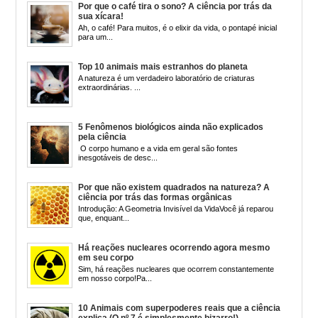
Por que o café tira o sono? A ciência por trás da
sua xícara!
Ah, o café! Para muitos, é o elixir da vida, o pontapé inicial
para um...
Top 10 animais mais estranhos do planeta
A natureza é um verdadeiro laboratório de criaturas
extraordinárias. ...
5 Fenômenos biológicos ainda não explicados
pela ciência
O corpo humano e a vida em geral são fontes
inesgotáveis de desc...
Por que não existem quadrados na natureza? A
ciência por trás das formas orgânicas
Introdução: A Geometria Invisível da VidaVocê já reparou
que, enquant...
Há reações nucleares ocorrendo agora mesmo
em seu corpo
Sim, há reações nucleares que ocorrem constantemente
em nosso corpo!Pa...
10 Animais com superpoderes reais que a ciência
explica (O nº 7 é simplesmente bizarro!)